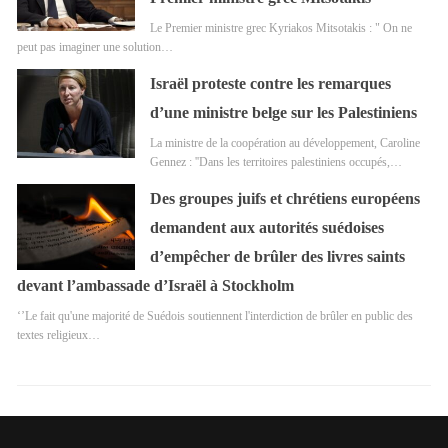
Le Premier ministre grec Kyriakos Mitsotakis : " On ne
peut pas imaginer une solution…
Israël proteste contre les remarques
d’une ministre belge sur les Palestiniens
La ministre de la coopération au développement, Caroline
Gennez : ''Dans les territoires palestiniens occupés,…
Des groupes juifs et chrétiens européens
demandent aux autorités suédoises
d’empêcher de brûler des livres saints
devant l’ambassade d’Israël à Stockholm
‘’Le fait qu'une majorité de Suédois soutiennent l'interdiction de brûler en public des
textes religieux…