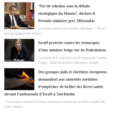
‘Pas de solution sans la défaite
stratégique du Hamas’, déclare le
Premier ministre grec Mitsotakis
Le Premier ministre grec Kyriakos Mitsotakis : " On ne
peut pas imaginer une solution…
Israël proteste contre les remarques
d’une ministre belge sur les Palestiniens
La ministre de la coopération au développement, Caroline
Gennez : ''Dans les territoires palestiniens occupés,…
Des groupes juifs et chrétiens européens
demandent aux autorités suédoises
d’empêcher de brûler des livres saints
devant l’ambassade d’Israël à Stockholm
‘’Le fait qu'une majorité de Suédois soutiennent l'interdiction de brûler en public des
textes religieux…