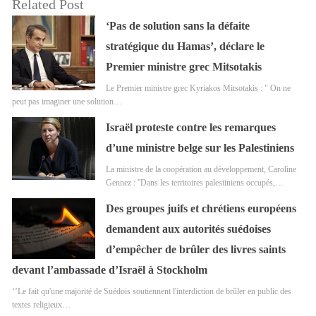
Related Post
‘Pas de solution sans la défaite
stratégique du Hamas’, déclare le
Premier ministre grec Mitsotakis
Le Premier ministre grec Kyriakos Mitsotakis : " On ne
peut pas imaginer une solution…
Israël proteste contre les remarques
d’une ministre belge sur les Palestiniens
La ministre de la coopération au développement, Caroline
Gennez : ''Dans les territoires palestiniens occupés,…
Des groupes juifs et chrétiens européens
demandent aux autorités suédoises
d’empêcher de brûler des livres saints
devant l’ambassade d’Israël à Stockholm
‘’Le fait qu'une majorité de Suédois soutiennent l'interdiction de brûler en public des
textes religieux…