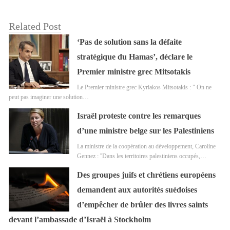
Related Post
‘Pas de solution sans la défaite
stratégique du Hamas’, déclare le
Premier ministre grec Mitsotakis
Le Premier ministre grec Kyriakos Mitsotakis : " On ne
peut pas imaginer une solution…
Israël proteste contre les remarques
d’une ministre belge sur les Palestiniens
La ministre de la coopération au développement, Caroline
Gennez : ''Dans les territoires palestiniens occupés,…
Des groupes juifs et chrétiens européens
demandent aux autorités suédoises
d’empêcher de brûler des livres saints
devant l’ambassade d’Israël à Stockholm