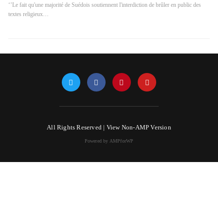
‘’Le fait qu'une majorité de Suédois soutiennent l'interdiction de brûler en public des
textes religieux…
All Rights Reserved |
View Non-AMP Version
Powered by AMPforWP