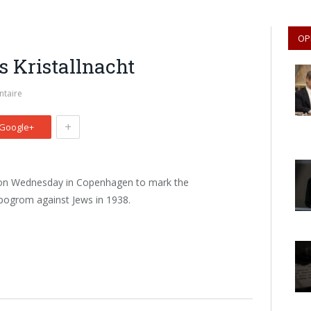
OP
Kristallnacht
taire
+
Google+
h on Wednesday in Copenhagen to mark the
 pogrom against Jews in 1938.