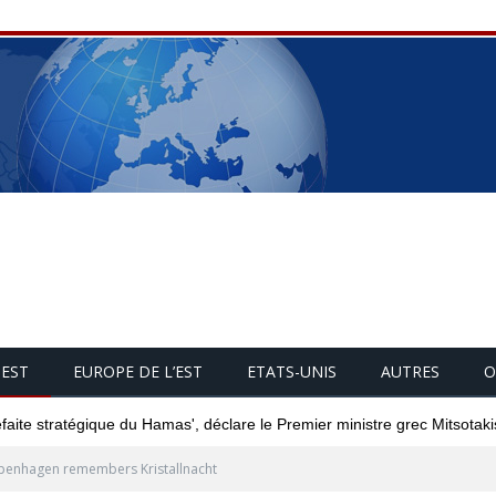
UEST
EUROPE DE L’EST
ETATS-UNIS
AUTRES
O
éfaite stratégique du Hamas', déclare le Premier ministre grec Mitsotaki
enhagen remembers Kristallnacht