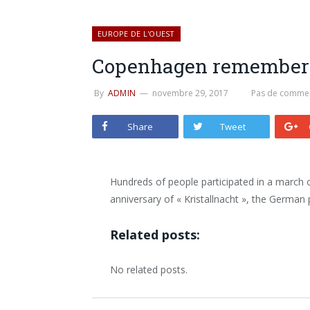
EUROPE DE L'OUEST
Copenhagen remembers 
By
ADMIN
novembre 29, 2017
Pas de commen
Share
Tweet
Hundreds of people participated in a marc
anniversary of « Kristallnacht », the German
Related posts:
No related posts.