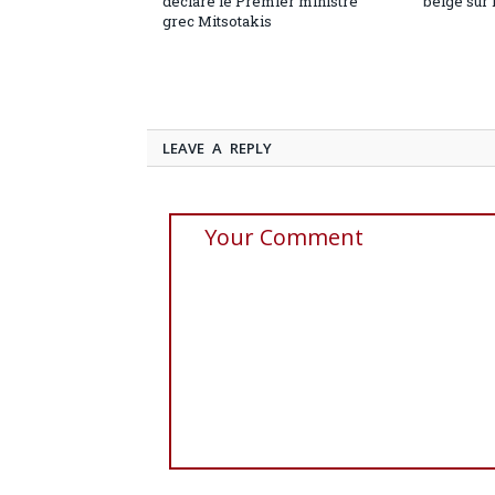
déclare le Premier ministre
belge sur 
grec Mitsotakis
LEAVE A REPLY