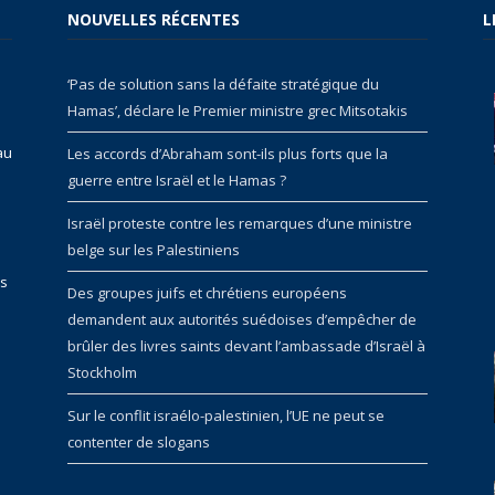
NOUVELLES RÉCENTES
L
‘Pas de solution sans la défaite stratégique du
Hamas’, déclare le Premier ministre grec Mitsotakis
au
Les accords d’Abraham sont-ils plus forts que la
guerre entre Israël et le Hamas ?
Israël proteste contre les remarques d’une ministre
belge sur les Palestiniens
rs
Des groupes juifs et chrétiens européens
demandent aux autorités suédoises d’empêcher de
brûler des livres saints devant l’ambassade d’Israël à
Stockholm
Sur le conflit israélo-palestinien, l’UE ne peut se
contenter de slogans