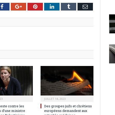
er
Facebook
Google+
Pinterest
LinkedIn
Tumblr
Email
23
JUILLET 14, 2023
teste contre les
Des groupes juifs et chrétiens
 d’une ministre
européens demandent aux