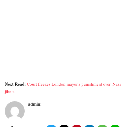
Next Read:
Court freezes London mayor's punishment over 'Nazi'
jibe »
admin
: