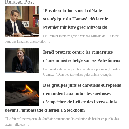
Related Post
‘Pas de solution sans la défaite
stratégique du Hamas’, déclare le
Premier ministre grec Mitsotakis
Le Premier ministre grec Kyriakos Mitsotakis : " On ne
peut pas imaginer une solution…
Israël proteste contre les remarques
d’une ministre belge sur les Palestiniens
La ministre de la coopération au développement, Caroline
Gennez : ''Dans les territoires palestiniens occupés,…
Des groupes juifs et chrétiens européens
demandent aux autorités suédoises
d’empêcher de brûler des livres saints
devant l’ambassade d’Israël à Stockholm
‘’Le fait qu'une majorité de Suédois soutiennent l'interdiction de brûler en public des
textes religieux…