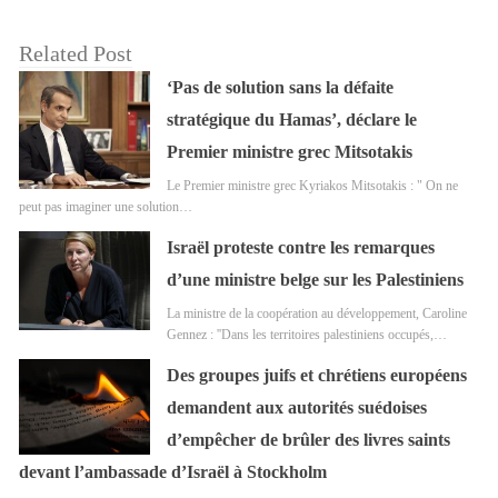
Related Post
‘Pas de solution sans la défaite
stratégique du Hamas’, déclare le
Premier ministre grec Mitsotakis
Le Premier ministre grec Kyriakos Mitsotakis : " On ne
peut pas imaginer une solution…
Israël proteste contre les remarques
d’une ministre belge sur les Palestiniens
La ministre de la coopération au développement, Caroline
Gennez : ''Dans les territoires palestiniens occupés,…
Des groupes juifs et chrétiens européens
demandent aux autorités suédoises
d’empêcher de brûler des livres saints
devant l’ambassade d’Israël à Stockholm