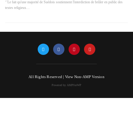
‘’Le fait qu'une majorité de Suédois soutiennent l'interdiction de brûler en public des
textes religieux…
All Rights Reserved |
View Non-AMP Version
Powered by AMPforWP