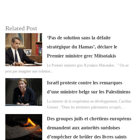
Related Post
‘Pas de solution sans la défaite
stratégique du Hamas’, déclare le
Premier ministre grec Mitsotakis
Le Premier ministre grec Kyriakos Mitsotakis : " On ne
peut pas imaginer une solution…
Israël proteste contre les remarques
d’une ministre belge sur les Palestiniens
La ministre de la coopération au développement, Caroline
Gennez : ''Dans les territoires palestiniens occupés,…
Des groupes juifs et chrétiens européens
demandent aux autorités suédoises
d’empêcher de brûler des livres saints