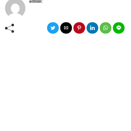
admin
: