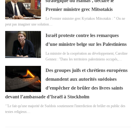
stratégique du Hamas’, déclare le
Premier ministre grec Mitsotakis
Le Premier ministre grec Kyriakos Mitsotakis : " On ne
peut pas imaginer une solution…
Israël proteste contre les remarques
d’une ministre belge sur les Palestiniens
La ministre de la coopération au développement, Caroline
Gennez : ''Dans les territoires palestiniens occupés,…
Des groupes juifs et chrétiens européens
demandent aux autorités suédoises
d’empêcher de brûler des livres saints
devant l’ambassade d’Israël à Stockholm
‘’Le fait qu'une majorité de Suédois soutiennent l'interdiction de brûler en public des
textes religieux…