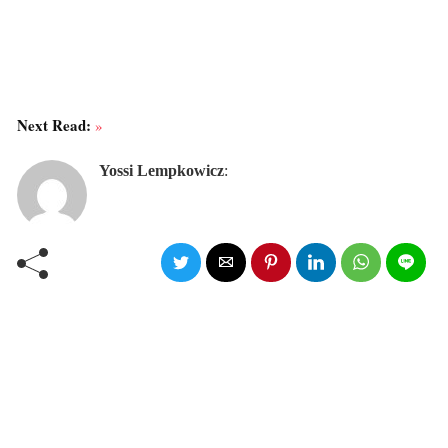
Next Read:
»
Yossi Lempkowicz
: