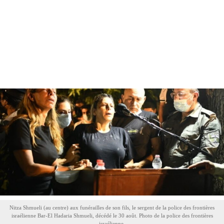
Nitza Shmueli (au centre) aux funérailles de son fils, le sergent de la police des frontières
israélienne Bar-El Hadaria Shmueli, décédé le 30 août. Photo de la police des frontières
israélienne.