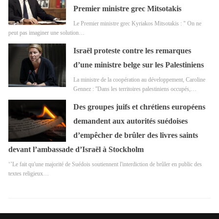
Premier ministre grec Mitsotakis
Le Premier ministre grec Kyriakos Mitsotakis : " On ne
peut pas imaginer une solution…
Israël proteste contre les remarques
d’une ministre belge sur les Palestiniens
La ministre de la coopération au développement, Caroline
Gennez : ''Dans les territoires palestiniens occupés,…
Des groupes juifs et chrétiens européens
demandent aux autorités suédoises
d’empêcher de brûler des livres saints
devant l’ambassade d’Israël à Stockholm
‘’Le fait qu'une majorité de Suédois soutiennent l'interdiction de brûler en public des
textes religieux…