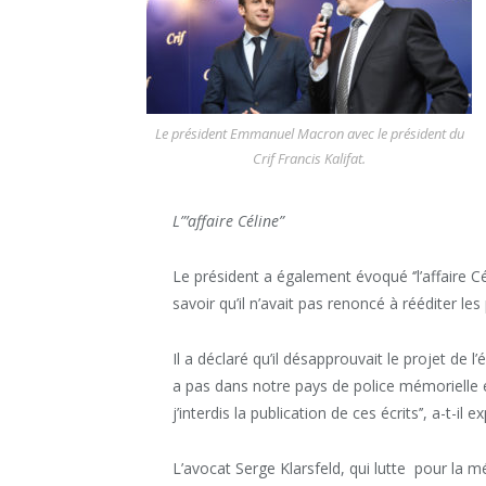
Le président Emmanuel Macron avec le président du
Crif Francis Kalifat.
L”’affaire Céline”
Le président a également évoqué ‘’l’affaire Cé
savoir qu’il n’avait pas renoncé à rééditer le
Il a déclaré qu’il désapprouvait le projet de l’édi
a pas dans notre pays de police mémorielle e
j’interdis la publication de ces écrits’’, a-t-il e
L’avocat Serge Klarsfeld, qui lutte pour la