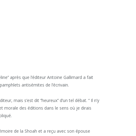
line’’ après que l’éditeur Antoine Gallimard a fait
s pamphlets antisémites de l’écrivain.
teur, mais s’est dit ‘’heureux’’ d’un tel débat. ‘’ Il n’y
t morale des éditions dans le sens où je dirais
xpliqué.
 mémoire de la Shoah et a reçu avec son épouse