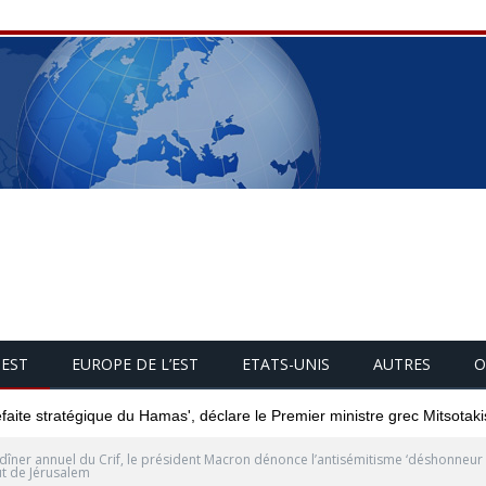
UEST
EUROPE DE L’EST
ETATS-UNIS
AUTRES
O
éfaite stratégique du Hamas', déclare le Premier ministre grec Mitsotaki
dîner annuel du Crif, le président Macron dénonce l’antisémitisme ‘déshonneur 
tut de Jérusalem