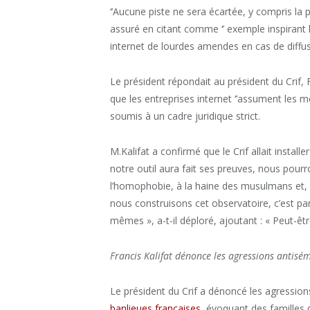
‘’Aucune piste ne sera écartée, y compris la po
assuré en citant comme ‘’ exemple inspirant 
internet de lourdes amendes en cas de diff
Le président répondait au président du Crif, 
que les entreprises internet ‘’assument les m
soumis à un cadre juridique strict.
M.Kalifat a confirmé que le Crif allait install
notre outil aura fait ses preuves, nous pourr
l’homophobie, à la haine des musulmans et, auss
nous construisons cet observatoire, c’est par
mêmes », a-t-il déploré, ajoutant : « Peut-être
Francis Kalifat dénonce les agressions antisé
Le président du Crif a dénoncé les agression
banlieues françaises
, évoquant des familles q