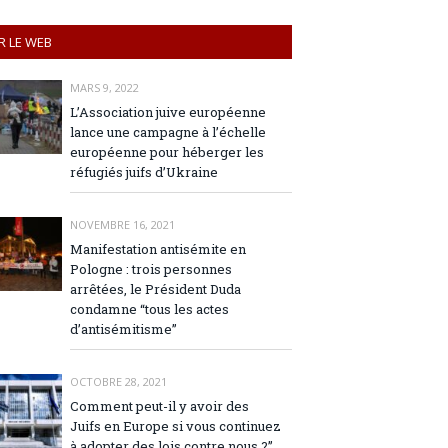
R LE WEB
MARS 9, 2022
L’Association juive européenne
lance une campagne à l’échelle
européenne pour héberger les
réfugiés juifs d’Ukraine
NOVEMBRE 16, 2021
Manifestation antisémite en
Pologne : trois personnes
arrêtées, le Président Duda
condamne “tous les actes
d’antisémitisme”
OCTOBRE 28, 2021
Comment peut-il y avoir des
Juifs en Europe si vous continuez
à adopter des lois contre nous ?”,