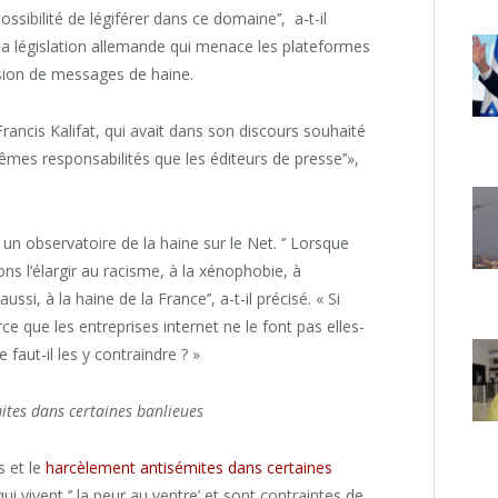
ssibilité de légiférer dans ce domaine’’, a-t-il
la législation allemande qui menace les plateformes
usion de messages de haine.
Francis Kalifat, qui avait dans son discours souhaité
êmes responsabilités que les éditeurs de presse’’»,
er un observatoire de la haine sur le Net. ‘’ Lorsque
ons l’élargir au racisme, à la xénophobie, à
i, à la haine de la France’’, a-t-il précisé. « Si
ce que les entreprises internet ne le font pas elles-
 faut-il les y contraindre ? »
mites dans certaines banlieues
s et le
harcèlement antisémites dans certaines
ui vivent ‘’ la peur au ventre’ et sont contraintes de