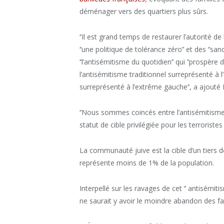
déménager vers des quartiers plus sûrs.
‘’Il est grand temps de restaurer l’autorité de
‘’une politique de tolérance zéro’’ et des ‘’sa
‘’l’antisémitisme du quotidien’’ qui ‘’prospèr
l’antisémitisme traditionnel surreprésenté à l
surreprésenté à l’extrême gauche’’, a ajouté F
‘’Nous sommes coincés entre l’antisémitisme
statut de cible privilégiée pour les terroristes 
La communauté juive est la cible d’un tiers 
représente moins de 1% de la population.
Interpellé sur les ravages de cet ‘’ antisémit
ne saurait y avoir le moindre abandon des fam