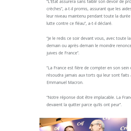
‘’L’État assurera sans faiblir son devoir de p
crèches’’, a-t-il promis, assurant que les aide
leur niveau maintenu pendant toute la durée d
lutte contre ce fléau’’, a-t-il déclaré.
‘’Je le redis ce soir devant vous, avec toute l
demain ou après-demain le moindre renoncem
juives de France’’.
‘’La France est fière de compter en son sein
résoudra jamais aux torts qui leur sont faits 
Emmanuel Macron.
‘’Notre réponse doit être implacable. La Fran
devaient la quitter parce qu’ils ont peur’’.