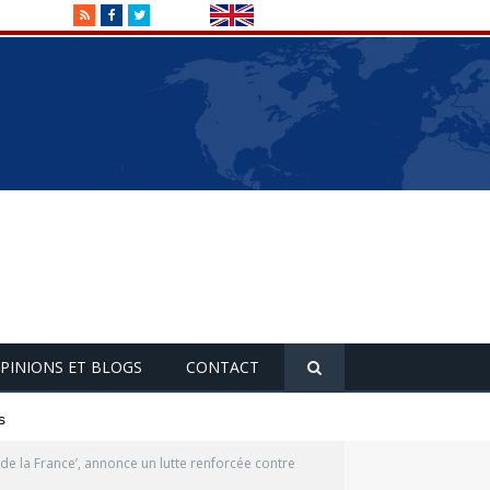
RSS
Facebook
Twitter
PINIONS ET BLOGS
CONTACT
s
de la France’, annonce un lutte renforcée contre