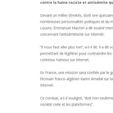
contre la haine raciste et antisémite qu
Devant un millier d’invités, dont une quinza
nombreuses personnalités politiques et du mo
Louvre, Emmanuel Macron a dit vouloir mene
concernant l’antisémitisme sur Internet.
‘’Il nous faut aller plus loin’’, a-t-il dit. Il 
permettant de légiférer pour contraindre les o
contenus haineux sur Internet.
En France, une mission sera confiée par le g
l’écrivain franco-algérien Karim Amellal sur l
Internet.
Ce combat, a-t-il souligné, ‘’doit non seulem
société civile et les plateformes’’.