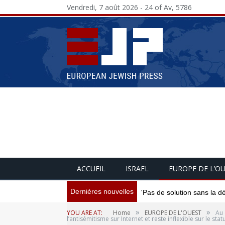
Vendredi, 7 août 2026 - 24 of Av, 5786
ACCUEIL
ISRAEL
EUROPE DE L’O
Dernières nouvelles
'Pas de solution sans la d
»
»
YOU ARE AT:
Home
EUROPE DE L'OUEST
Au 
l’antisémitisme sur Internet et reste inflexible sur le sta