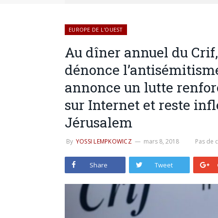
EUROPE DE L'OUEST
Au dîner annuel du Crif
dénonce l’antisémitisme
annonce un lutte renfor
sur Internet et reste infl
Jérusalem
By
YOSSI LEMPKOWICZ
mars 8, 2018
Pas de 
Share
Tweet