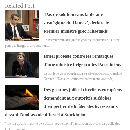
Related Post
‘Pas de solution sans la défaite
stratégique du Hamas’, déclare le
Premier ministre grec Mitsotakis
Le Premier ministre grec Kyriakos Mitsotakis : " On ne
peut pas imaginer une solution…
Israël proteste contre les remarques
d’une ministre belge sur les Palestiniens
La ministre de la coopération au développement, Caroline
Gennez : ''Dans les territoires palestiniens occupés,…
Des groupes juifs et chrétiens européens
demandent aux autorités suédoises
d’empêcher de brûler des livres saints
devant l’ambassade d’Israël à Stockholm
‘’Le fait qu'une majorité de Suédois soutiennent l'interdiction de brûler en public des
textes religieux…