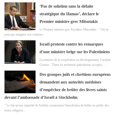
‘Pas de solution sans la défaite
stratégique du Hamas’, déclare le
Premier ministre grec Mitsotakis
Le Premier ministre grec Kyriakos Mitsotakis : " On ne
peut pas imaginer une solution…
Israël proteste contre les remarques
d’une ministre belge sur les Palestiniens
La ministre de la coopération au développement, Caroline
Gennez : ''Dans les territoires palestiniens occupés,…
Des groupes juifs et chrétiens européens
demandent aux autorités suédoises
d’empêcher de brûler des livres saints
devant l’ambassade d’Israël à Stockholm
‘’Le fait qu'une majorité de Suédois soutiennent l'interdiction de brûler en public des
textes religieux…