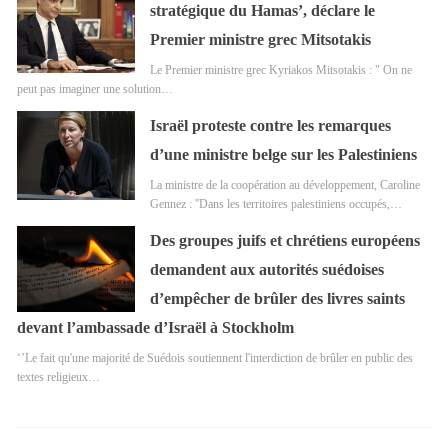
stratégique du Hamas’, déclare le
Premier ministre grec Mitsotakis
Le Premier ministre grec Kyriakos Mitsotakis : " On ne
peut pas imaginer une solution…
Israël proteste contre les remarques
d’une ministre belge sur les Palestiniens
La ministre de la coopération au développement, Caroline
Gennez : ''Dans les territoires palestiniens occupés,…
Des groupes juifs et chrétiens européens
demandent aux autorités suédoises
d’empêcher de brûler des livres saints
devant l’ambassade d’Israël à Stockholm
‘’Le fait qu'une majorité de Suédois soutiennent l'interdiction de brûler en public des
textes religieux…