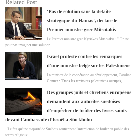
Related Post
‘Pas de solution sans la défaite
stratégique du Hamas’, déclare le
Premier ministre grec Mitsotakis
Le Premier ministre grec Kyriakos Mitsotakis : " On ne
peut pas imaginer une solution…
Israël proteste contre les remarques
d’une ministre belge sur les Palestiniens
La ministre de la coopération au développement, Caroline
Gennez : ''Dans les territoires palestiniens occupés,…
Des groupes juifs et chrétiens européens
demandent aux autorités suédoises
d’empêcher de brûler des livres saints
devant l’ambassade d’Israël à Stockholm
‘’Le fait qu'une majorité de Suédois soutiennent l'interdiction de brûler en public des
textes religieux…