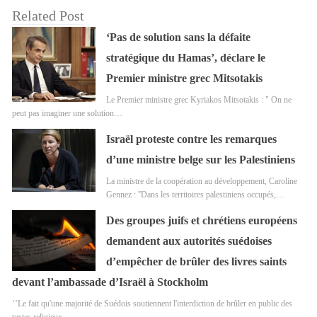
Related Post
‘Pas de solution sans la défaite
stratégique du Hamas’, déclare le
Premier ministre grec Mitsotakis
Le Premier ministre grec Kyriakos Mitsotakis : " On ne
peut pas imaginer une solution…
Israël proteste contre les remarques
d’une ministre belge sur les Palestiniens
La ministre de la coopération au développement, Caroline
Gennez : ''Dans les territoires palestiniens occupés,…
Des groupes juifs et chrétiens européens
demandent aux autorités suédoises
d’empêcher de brûler des livres saints
devant l’ambassade d’Israël à Stockholm
‘’Le fait qu'une majorité de Suédois soutiennent l'interdiction de brûler en public des