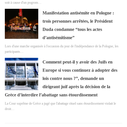
soit à cause d'un pogrom…
Manifestation antisémite en Pologne :
trois personnes arrêtées, le Président
Duda condamne “tous les actes
d’antisémitisme”
Lors d'une marche organisée à l'occasion du jour de l'indépendance de la Pologne, les
participants…
Comment peut-il y avoir des Juifs en
Europe si vous continuez à adopter des
lois contre nous ?”, demande un
dirigeant juif après la décision de la
Grèce d’interdire l’abattage sans étourdissement
La Cour suprême de Grèce a jugé que l'abattage rituel sans étourdissement violait le
droit…