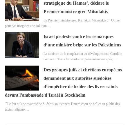
stratégique du Hamas’, déclare le
Premier ministre grec Mitsotakis
Le Premier ministre grec Kyriakos Mitsotakis : " On ne
peut pas imaginer une solution…
Israël proteste contre les remarques
d’une ministre belge sur les Palestiniens
La ministre de la coopération au développement, Caroline
Gennez : ''Dans les territoires palestiniens occupés,…
Des groupes juifs et chrétiens européens
demandent aux autorités suédoises
d’empêcher de brûler des livres saints
devant l’ambassade d’Israël à Stockholm
‘’Le fait qu'une majorité de Suédois soutiennent l'interdiction de brûler en public des
textes religieux…