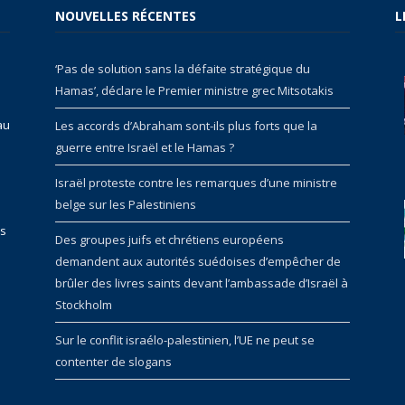
NOUVELLES RÉCENTES
L
‘Pas de solution sans la défaite stratégique du
Hamas’, déclare le Premier ministre grec Mitsotakis
au
Les accords d’Abraham sont-ils plus forts que la
guerre entre Israël et le Hamas ?
Israël proteste contre les remarques d’une ministre
belge sur les Palestiniens
rs
Des groupes juifs et chrétiens européens
demandent aux autorités suédoises d’empêcher de
brûler des livres saints devant l’ambassade d’Israël à
Stockholm
Sur le conflit israélo-palestinien, l’UE ne peut se
contenter de slogans