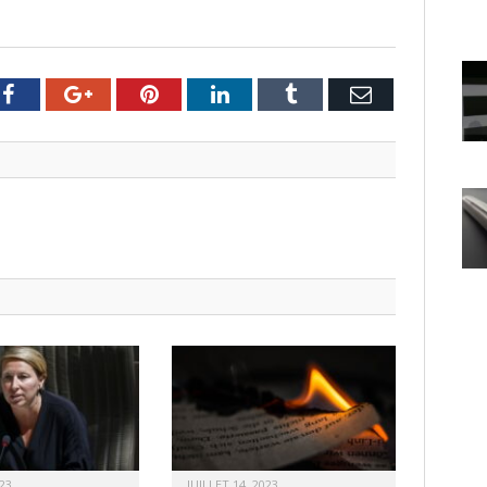
er
Facebook
Google+
Pinterest
LinkedIn
Tumblr
Email
23
JUILLET 14, 2023