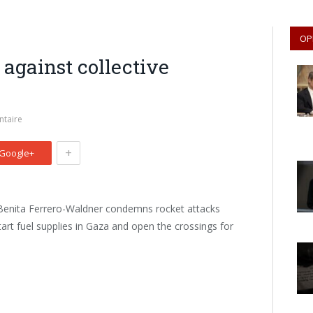
OP
against collective
taire
+
Google+
Benita Ferrero-Waldner condemns rocket attacks
tart fuel supplies in Gaza and open the crossings for