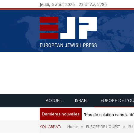
Jeudi, 6 août 2026 - 23 of Av, 5786
ACCUEIL
ISRAEL
EUROPE DE L’O
Dernières nouvelles
Les accords d'Abraham sont
»
»
YOU ARE AT:
Home
EUROPE DE L'OUEST
EU 