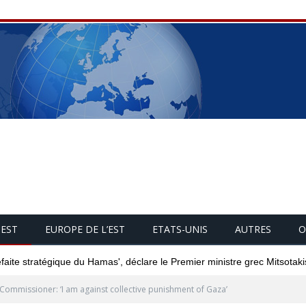
UEST
EUROPE DE L’EST
ETATS-UNIS
AUTRES
O
-ils plus forts que la guerre entre Israël et le Hamas ?
Commissioner: ‘I am against collective punishment of Gaza’