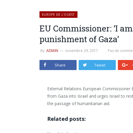
EUROPE DE L'OUEST
EU Commissioner: ‘I am 
punishment of Gaza’
By
ADMIN
novembre 29, 2017
Pas de commen
Share
Tweet
External Relations European Commissioner 
from Gaza into Israel and urges Israel to res
the passage of humanitarian aid.
Related posts: