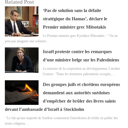
Related Post
‘Pas de solution sans la défaite
stratégique du Hamas’, déclare le
Premier ministre grec Mitsotakis
Le Premier ministre grec Kyriakos Mitsotakis : " On ne
peut pas imaginer une solution…
Israël proteste contre les remarques
d’une ministre belge sur les Palestiniens
La ministre de la coopération au développement, Caroline
Gennez : ''Dans les territoires palestiniens occupés,…
Des groupes juifs et chrétiens européens
demandent aux autorités suédoises
d’empêcher de brûler des livres saints
devant l’ambassade d’Israël à Stockholm
‘’Le fait qu'une majorité de Suédois soutiennent l'interdiction de brûler en public des
textes religieux…