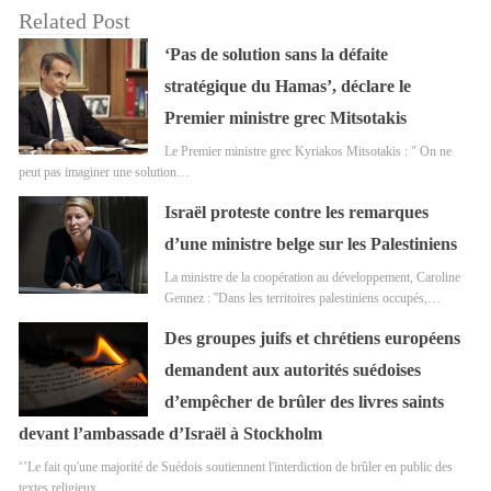
Related Post
‘Pas de solution sans la défaite
stratégique du Hamas’, déclare le
Premier ministre grec Mitsotakis
Le Premier ministre grec Kyriakos Mitsotakis : " On ne
peut pas imaginer une solution…
Israël proteste contre les remarques
d’une ministre belge sur les Palestiniens
La ministre de la coopération au développement, Caroline
Gennez : ''Dans les territoires palestiniens occupés,…
Des groupes juifs et chrétiens européens
demandent aux autorités suédoises
d’empêcher de brûler des livres saints
devant l’ambassade d’Israël à Stockholm
‘’Le fait qu'une majorité de Suédois soutiennent l'interdiction de brûler en public des
textes religieux…