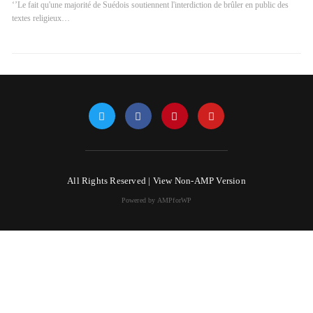
‘’Le fait qu'une majorité de Suédois soutiennent l'interdiction de brûler en public des
textes religieux…
All Rights Reserved |
View Non-AMP Version
Powered by AMPforWP