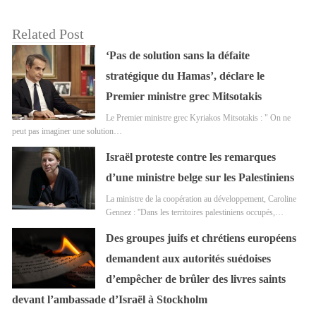
Related Post
‘Pas de solution sans la défaite
stratégique du Hamas’, déclare le
Premier ministre grec Mitsotakis
Le Premier ministre grec Kyriakos Mitsotakis : " On ne
peut pas imaginer une solution…
Israël proteste contre les remarques
d’une ministre belge sur les Palestiniens
La ministre de la coopération au développement, Caroline
Gennez : ''Dans les territoires palestiniens occupés,…
Des groupes juifs et chrétiens européens
demandent aux autorités suédoises
d’empêcher de brûler des livres saints
devant l’ambassade d’Israël à Stockholm