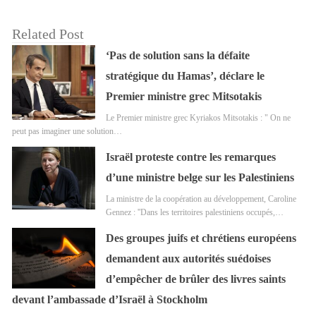
Related Post
‘Pas de solution sans la défaite
stratégique du Hamas’, déclare le
Premier ministre grec Mitsotakis
Le Premier ministre grec Kyriakos Mitsotakis : " On ne
peut pas imaginer une solution…
Israël proteste contre les remarques
d’une ministre belge sur les Palestiniens
La ministre de la coopération au développement, Caroline
Gennez : ''Dans les territoires palestiniens occupés,…
Des groupes juifs et chrétiens européens
demandent aux autorités suédoises
d’empêcher de brûler des livres saints
devant l’ambassade d’Israël à Stockholm