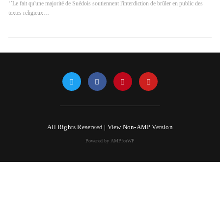
‘’Le fait qu'une majorité de Suédois soutiennent l'interdiction de brûler en public des
textes religieux…
All Rights Reserved |
View Non-AMP Version
Powered by AMPforWP