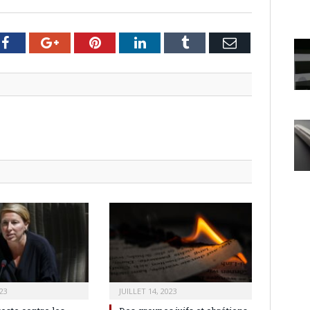
er
Facebook
Google+
Pinterest
LinkedIn
Tumblr
Email
23
JUILLET 14, 2023