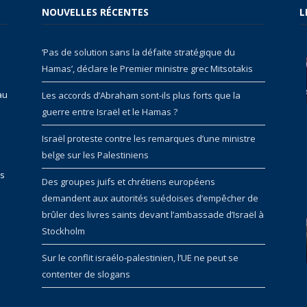
NOUVELLES RÉCENTES
L
‘Pas de solution sans la défaite stratégique du
Hamas’, déclare le Premier ministre grec Mitsotakis
au
Les accords d’Abraham sont-ils plus forts que la
guerre entre Israël et le Hamas ?
Israël proteste contre les remarques d’une ministre
belge sur les Palestiniens
rs
Des groupes juifs et chrétiens européens
demandent aux autorités suédoises d’empêcher de
brûler des livres saints devant l’ambassade d’Israël à
Stockholm
Sur le conflit israélo-palestinien, l’UE ne peut se
contenter de slogans