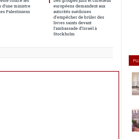
teste contre les
Des groupes juifs et chrétiens
 d’une ministre
européens demandent aux
les Palestiniens
autorités suédoises
d’empêcher de brûler des
livres saints devant
l’ambassade d’Israël à
Stockholm
PL