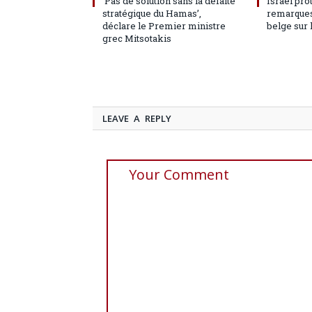
‘Pas de solution sans la défaite
Israël pro
stratégique du Hamas’,
remarques
déclare le Premier ministre
belge sur 
grec Mitsotakis
LEAVE A REPLY