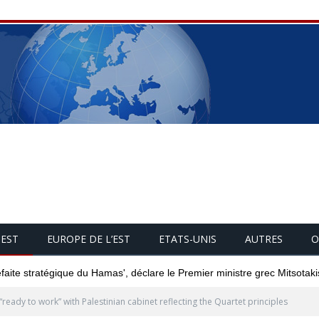
UEST
EUROPE DE L’EST
ETATS-UNIS
AUTRES
O
éfaite stratégique du Hamas', déclare le Premier ministre grec Mitsotaki
“ready to work” with Palestinian cabinet reflecting the Quartet principles