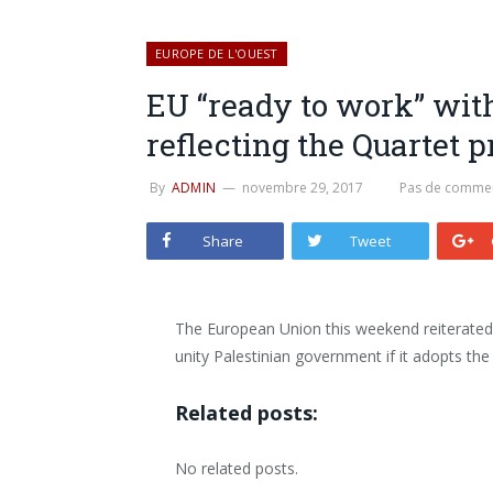
EUROPE DE L'OUEST
EU “ready to work” with
reflecting the Quartet p
By
ADMIN
novembre 29, 2017
Pas de commen
Share
Tweet
The European Union this weekend reiterated 
unity Palestinian government if it adopts the 
Related posts:
No related posts.