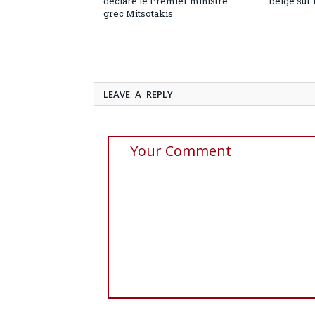
déclare le Premier ministre
belge sur 
grec Mitsotakis
LEAVE A REPLY