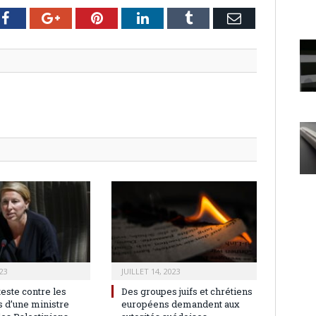
er
Facebook
Google+
Pinterest
LinkedIn
Tumblr
Email
23
JUILLET 14, 2023
teste contre les
Des groupes juifs et chrétiens
 d’une ministre
européens demandent aux