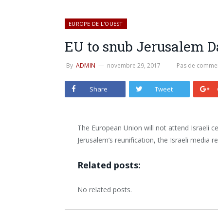
EUROPE DE L'OUEST
EU to snub Jerusalem D
By
ADMIN
novembre 29, 2017
Pas de commen
Share
Tweet
The European Union will not attend Israeli c
Jerusalem’s reunification, the Israeli media 
Related posts:
No related posts.