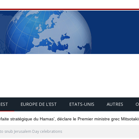
UEST
EUROPE DE L’EST
ETATS-UNIS
AUTRES
O
éfaite stratégique du Hamas', déclare le Premier ministre grec Mitsotaki
to snub Jerusalem Day celebrations