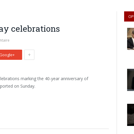
OP
ay celebrations
taire
+
Google+
elebrations marking the 40-year anniversary of
reported on Sunday.