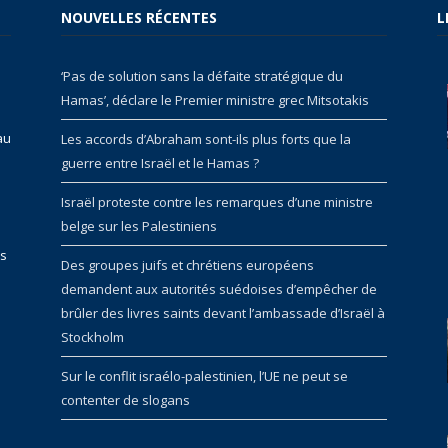
NOUVELLES RÉCENTES
L
‘Pas de solution sans la défaite stratégique du
Hamas’, déclare le Premier ministre grec Mitsotakis
au
Les accords d’Abraham sont-ils plus forts que la
guerre entre Israël et le Hamas ?
Israël proteste contre les remarques d’une ministre
belge sur les Palestiniens
rs
Des groupes juifs et chrétiens européens
demandent aux autorités suédoises d’empêcher de
brûler des livres saints devant l’ambassade d’Israël à
Stockholm
Sur le conflit israélo-palestinien, l’UE ne peut se
contenter de slogans