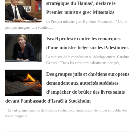
stratégique du Hamas’, déclare le
Premier ministre grec Mitsotakis
Le Premier ministre grec Kyriakos Mitsotakis : " On ne
peut pas imaginer une solution…
Israël proteste contre les remarques
d’une ministre belge sur les Palestiniens
La ministre de la coopération au développement, Caroline
Gennez : ''Dans les territoires palestiniens occupés,…
Des groupes juifs et chrétiens européens
demandent aux autorités suédoises
d’empêcher de brûler des livres saints
devant l’ambassade d’Israël à Stockholm
‘’Le fait qu'une majorité de Suédois soutiennent l'interdiction de brûler en public des
textes religieux…