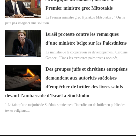
Premier ministre grec Mitsotakis
Le Premier ministre grec Kyriakos Mitsotakis : " On ne
peut pas imaginer une solution…
Israël proteste contre les remarques
d’une ministre belge sur les Palestiniens
La ministre de la coopération au développement, Caroline
Gennez : ''Dans les territoires palestiniens occupés,…
Des groupes juifs et chrétiens européens
demandent aux autorités suédoises
d’empêcher de brûler des livres saints
devant l’ambassade d’Israël à Stockholm
‘’Le fait qu'une majorité de Suédois soutiennent l'interdiction de brûler en public des
textes religieux…