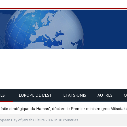
UEST
EUROPE DE L’EST
ETATS-UNIS
AUTRES
O
éfaite stratégique du Hamas', déclare le Premier ministre grec Mitsotaki
opean Day of Jewish Culture 2007 in 30 countries