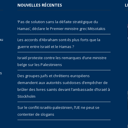
NOUVELLES RÉCENTES
L
‘Pas de solution sans la défaite stratégique du
Hamas’, déclare le Premier ministre grec Mitsotakis
au
Les accords d’Abraham sont-ils plus forts que la
guerre entre Israël et le Hamas ?
Israël proteste contre les remarques d’une ministre
belge sur les Palestiniens
rs
Des groupes juifs et chrétiens européens
demandent aux autorités suédoises d’empêcher de
brûler des livres saints devant l’ambassade d’Israël à
Stockholm
Sur le conflit israélo-palestinien, l’UE ne peut se
contenter de slogans