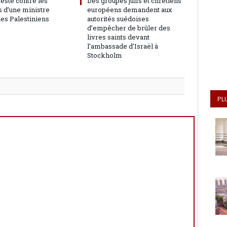
teste contre les
Des groupes juifs et chrétiens
 d’une ministre
européens demandent aux
les Palestiniens
autorités suédoises
d’empêcher de brûler des
livres saints devant
l’ambassade d’Israël à
Stockholm
PL