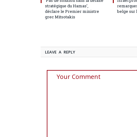
‘Pas de solution sans la défaite
Israël pro
stratégique du Hamas’,
remarques
déclare le Premier ministre
belge sur 
grec Mitsotakis
LEAVE A REPLY