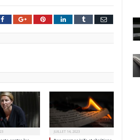
er
Facebook
Google+
Pinterest
LinkedIn
Tumblr
Email
23
JUILLET 14, 2023