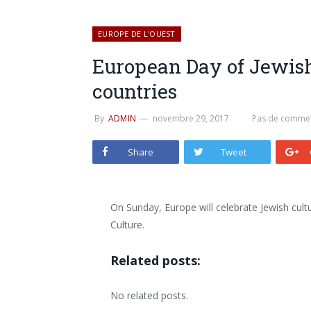
EUROPE DE L'OUEST
European Day of Jewish
countries
By
ADMIN
novembre 29, 2017
Pas de commen
Share
Tweet
On Sunday, Europe will celebrate Jewish cul
Culture.
Related posts:
No related posts.