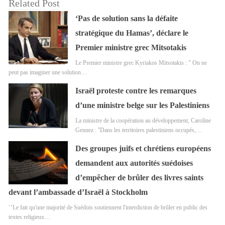
Related Post
‘Pas de solution sans la défaite
stratégique du Hamas’, déclare le
Premier ministre grec Mitsotakis
Le Premier ministre grec Kyriakos Mitsotakis : " On ne
peut pas imaginer une solution…
Israël proteste contre les remarques
d’une ministre belge sur les Palestiniens
La ministre de la coopération au développement, Caroline
Gennez : ''Dans les territoires palestiniens occupés,…
Des groupes juifs et chrétiens européens
demandent aux autorités suédoises
d’empêcher de brûler des livres saints
devant l’ambassade d’Israël à Stockholm
‘’Le fait qu'une majorité de Suédois soutiennent l'interdiction de brûler en public des
textes religieux…