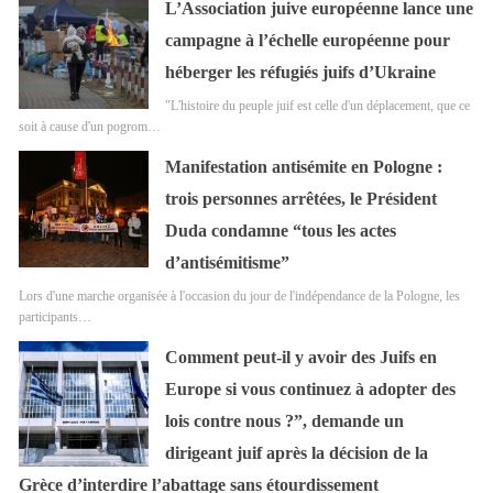
L’Association juive européenne lance une
campagne à l’échelle européenne pour
héberger les réfugiés juifs d’Ukraine
"L'histoire du peuple juif est celle d'un déplacement, que ce
soit à cause d'un pogrom…
Manifestation antisémite en Pologne :
trois personnes arrêtées, le Président
Duda condamne “tous les actes
d’antisémitisme”
Lors d'une marche organisée à l'occasion du jour de l'indépendance de la Pologne, les
participants…
Comment peut-il y avoir des Juifs en
Europe si vous continuez à adopter des
lois contre nous ?”, demande un
dirigeant juif après la décision de la
Grèce d’interdire l’abattage sans étourdissement