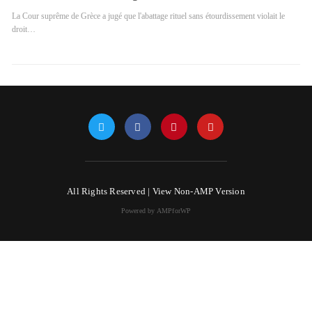
La Cour suprême de Grèce a jugé que l'abattage rituel sans étourdissement violait le
droit…
All Rights Reserved |
View Non-AMP Version
Powered by AMPforWP