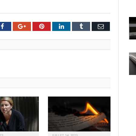
er
Facebook
Google+
Pinterest
LinkedIn
Tumblr
Email
23
JUILLET 14, 2023