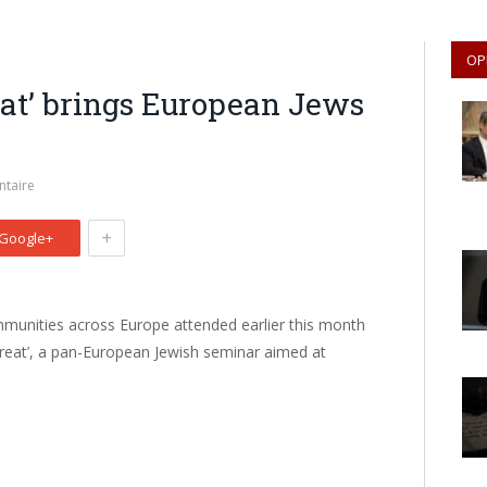
OP
at’ brings European Jews
taire
+
Google+
mmunities across Europe attended earlier this month
Retreat’, a pan-European Jewish seminar aimed at