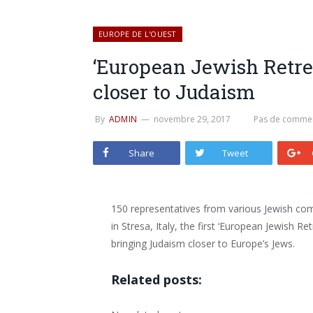
EUROPE DE L'OUEST
‘European Jewish Retre
closer to Judaism
By
ADMIN
novembre 29, 2017
Pas de commen
Share
Tweet
150 representatives from various Jewish co
in Stresa, Italy, the first ‘European Jewish 
bringing Judaism closer to Europe’s Jews.
Related posts: