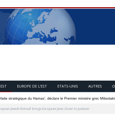
UEST
EUROPE DE L’EST
ETATS-UNIS
AUTRES
O
éfaite stratégique du Hamas', déclare le Premier ministre grec Mitsotaki
ropean Jewish Retreat’ brings European Jews closer to Judaism