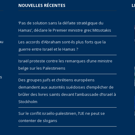
NOUVELLES RÉCENTES
L
‘Pas de solution sans la défaite stratégique du
Hamas’, déclare le Premier ministre grec Mitsotakis
au
Les accords d’Abraham sont-ils plus forts que la
guerre entre Israël et le Hamas ?
Israël proteste contre les remarques d’une ministre
belge sur les Palestiniens
rs
Des groupes juifs et chrétiens européens
demandent aux autorités suédoises d’empêcher de
brûler des livres saints devant l’ambassade d’Israël à
Stockholm
Sur le conflit israélo-palestinien, l’UE ne peut se
contenter de slogans