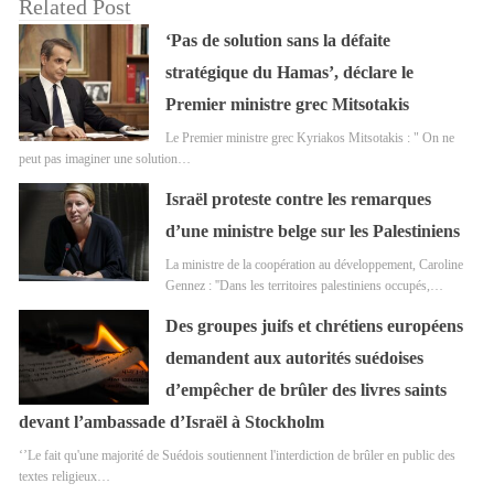
Related Post
‘Pas de solution sans la défaite
stratégique du Hamas’, déclare le
Premier ministre grec Mitsotakis
Le Premier ministre grec Kyriakos Mitsotakis : " On ne
peut pas imaginer une solution…
Israël proteste contre les remarques
d’une ministre belge sur les Palestiniens
La ministre de la coopération au développement, Caroline
Gennez : ''Dans les territoires palestiniens occupés,…
Des groupes juifs et chrétiens européens
demandent aux autorités suédoises
d’empêcher de brûler des livres saints
devant l’ambassade d’Israël à Stockholm
‘’Le fait qu'une majorité de Suédois soutiennent l'interdiction de brûler en public des
textes religieux…