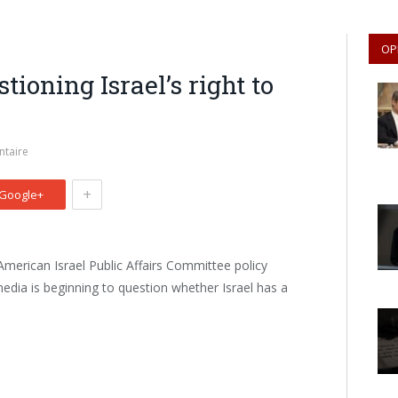
OP
ioning Israel’s right to
taire
+
Google+
American Israel Public Affairs Committee policy
dia is beginning to question whether Israel has a