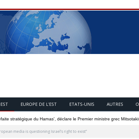
UEST
EUROPE DE L’EST
ETATS-UNIS
AUTRES
O
éfaite stratégique du Hamas', déclare le Premier ministre grec Mitsotaki
ropean media is questioning Israel’s right to exist”