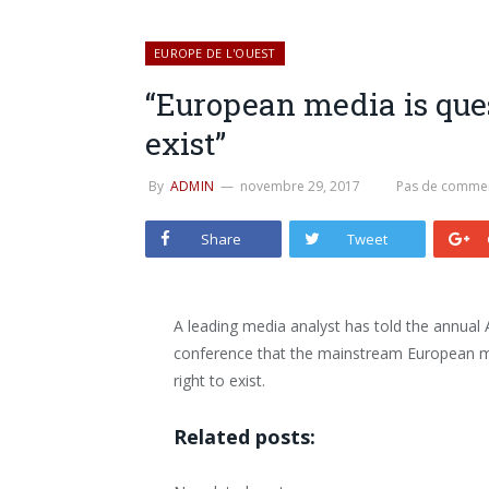
EUROPE DE L'OUEST
“European media is quest
exist”
By
ADMIN
novembre 29, 2017
Pas de commen
Share
Tweet
A leading media analyst has told the annual 
conference that the mainstream European me
right to exist.
Related posts: