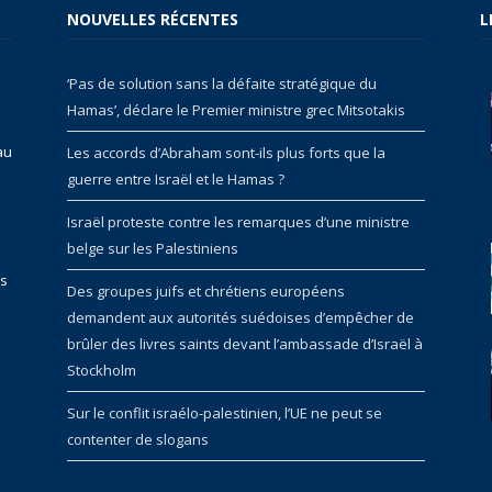
NOUVELLES RÉCENTES
L
‘Pas de solution sans la défaite stratégique du
Hamas’, déclare le Premier ministre grec Mitsotakis
au
Les accords d’Abraham sont-ils plus forts que la
guerre entre Israël et le Hamas ?
Israël proteste contre les remarques d’une ministre
belge sur les Palestiniens
rs
Des groupes juifs et chrétiens européens
demandent aux autorités suédoises d’empêcher de
brûler des livres saints devant l’ambassade d’Israël à
Stockholm
Sur le conflit israélo-palestinien, l’UE ne peut se
contenter de slogans