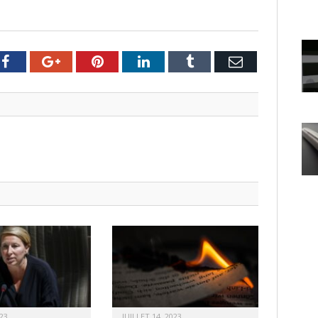
er
Facebook
Google+
Pinterest
LinkedIn
Tumblr
Email
23
JUILLET 14, 2023