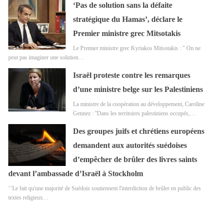
‘Pas de solution sans la défaite
stratégique du Hamas’, déclare le
Premier ministre grec Mitsotakis
Le Premier ministre grec Kyriakos Mitsotakis : " On ne
peut pas imaginer une solution…
Israël proteste contre les remarques
d’une ministre belge sur les Palestiniens
La ministre de la coopération au développement, Caroline
Gennez : ''Dans les territoires palestiniens occupés,…
Des groupes juifs et chrétiens européens
demandent aux autorités suédoises
d’empêcher de brûler des livres saints
devant l’ambassade d’Israël à Stockholm
‘’Le fait qu'une majorité de Suédois soutiennent l'interdiction de brûler en public des
textes religieux…