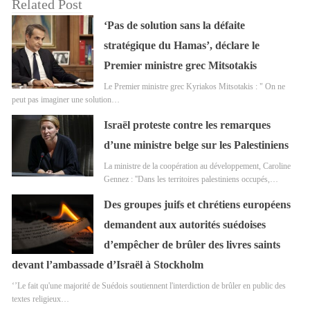
Related Post
‘Pas de solution sans la défaite
stratégique du Hamas’, déclare le
Premier ministre grec Mitsotakis
Le Premier ministre grec Kyriakos Mitsotakis : " On ne
peut pas imaginer une solution…
Israël proteste contre les remarques
d’une ministre belge sur les Palestiniens
La ministre de la coopération au développement, Caroline
Gennez : ''Dans les territoires palestiniens occupés,…
Des groupes juifs et chrétiens européens
demandent aux autorités suédoises
d’empêcher de brûler des livres saints
devant l’ambassade d’Israël à Stockholm
‘’Le fait qu'une majorité de Suédois soutiennent l'interdiction de brûler en public des
textes religieux…