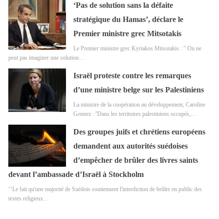
‘Pas de solution sans la défaite
stratégique du Hamas’, déclare le
Premier ministre grec Mitsotakis
Le Premier ministre grec Kyriakos Mitsotakis : " On ne
peut pas imaginer une solution…
Israël proteste contre les remarques
d’une ministre belge sur les Palestiniens
La ministre de la coopération au développement, Caroline
Gennez : ''Dans les territoires palestiniens occupés,…
Des groupes juifs et chrétiens européens
demandent aux autorités suédoises
d’empêcher de brûler des livres saints
devant l’ambassade d’Israël à Stockholm
‘’Le fait qu'une majorité de Suédois soutiennent l'interdiction de brûler en public des
textes religieux…