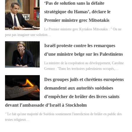
‘Pas de solution sans la défaite
stratégique du Hamas’, déclare le
Premier ministre grec Mitsotakis
Le Premier ministre grec Kyriakos Mitsotakis : " On ne
peut pas imaginer une solution…
Israël proteste contre les remarques
d’une ministre belge sur les Palestiniens
La ministre de la coopération au développement, Caroline
Gennez : ''Dans les territoires palestiniens occupés,…
Des groupes juifs et chrétiens européens
demandent aux autorités suédoises
d’empêcher de brûler des livres saints
devant l’ambassade d’Israël à Stockholm
‘’Le fait qu'une majorité de Suédois soutiennent l'interdiction de brûler en public des
textes religieux…