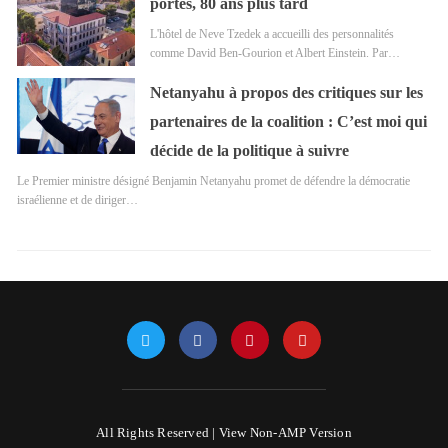
portes, 80 ans plus tard
L'hôtel de Neve Tzedek a accueilli des personnalités
comme David Ben-Gourion et Albert Einstein. Par…
Netanyahu à propos des critiques sur les
partenaires de la coalition : C’est moi qui
décide de la politique à suivre
Le Premier ministre désigné Benjamin Netanyahu promet de défendre la démocratie
israélienne et de diriger…
All Rights Reserved |
View Non-AMP Version