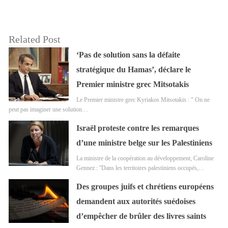
Related Post
‘Pas de solution sans la défaite
stratégique du Hamas’, déclare le
Premier ministre grec Mitsotakis
Le Premier ministre grec Kyriakos Mitsotakis : " On ne
peut pas imaginer une solution…
Israël proteste contre les remarques
d’une ministre belge sur les Palestiniens
La ministre de la coopération au développement, Caroline
Gennez : ''Dans les territoires palestiniens occupés,…
Des groupes juifs et chrétiens européens
demandent aux autorités suédoises
d’empêcher de brûler des livres saints