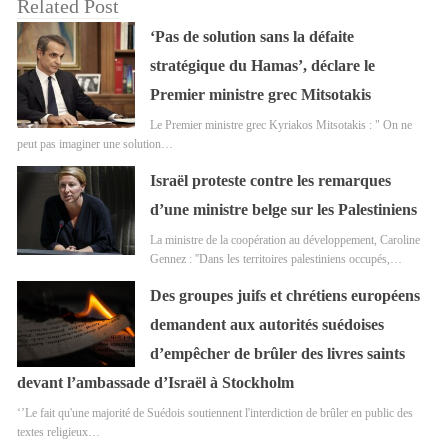
Related Post
‘Pas de solution sans la défaite
stratégique du Hamas’, déclare le
Premier ministre grec Mitsotakis
Le Premier ministre grec Kyriakos Mitsotakis : " On ne
peut pas imaginer une solution…
Israël proteste contre les remarques
d’une ministre belge sur les Palestiniens
La ministre de la coopération au développement, Caroline
Gennez : ''Dans les territoires palestiniens occupés,…
Des groupes juifs et chrétiens européens
demandent aux autorités suédoises
d’empêcher de brûler des livres saints
devant l’ambassade d’Israël à Stockholm
‘’Le fait qu'une majorité de Suédois soutiennent l'interdiction de brûler en public des
textes religieux…