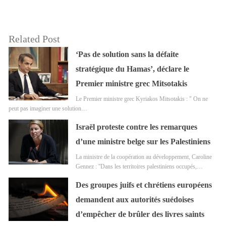
Related Post
‘Pas de solution sans la défaite
stratégique du Hamas’, déclare le
Premier ministre grec Mitsotakis
Le Premier ministre grec Kyriakos Mitsotakis : " On ne
peut pas imaginer une solution…
Israël proteste contre les remarques
d’une ministre belge sur les Palestiniens
La ministre de la coopération au développement, Caroline
Gennez : ''Dans les territoires palestiniens occupés,…
Des groupes juifs et chrétiens européens
demandent aux autorités suédoises
d’empêcher de brûler des livres saints