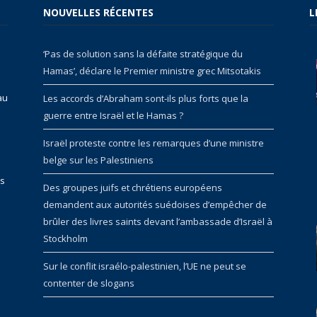
NOUVELLES RÉCENTES
L
‘Pas de solution sans la défaite stratégique du
Hamas’, déclare le Premier ministre grec Mitsotakis
au
Les accords d’Abraham sont-ils plus forts que la
guerre entre Israël et le Hamas ?
Israël proteste contre les remarques d’une ministre
belge sur les Palestiniens
rs
Des groupes juifs et chrétiens européens
demandent aux autorités suédoises d’empêcher de
brûler des livres saints devant l’ambassade d’Israël à
Stockholm
Sur le conflit israélo-palestinien, l’UE ne peut se
contenter de slogans