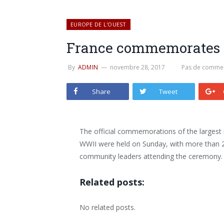
EUROPE DE L'OUEST
France commemorates “
By
ADMIN
novembre 28, 2017
Pas de commen
Share
Tweet
The official commemorations of the largest 
WWII were held on Sunday, with more than 20
community leaders attending the ceremony.
Related posts:
No related posts.