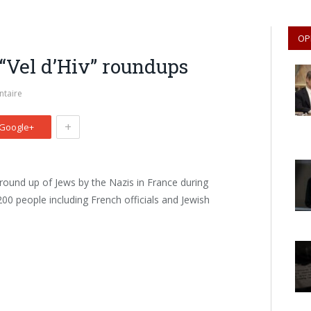
OP
Vel d’Hiv” roundups
taire
+
Google+
round up of Jews by the Nazis in France during
0 people including French officials and Jewish