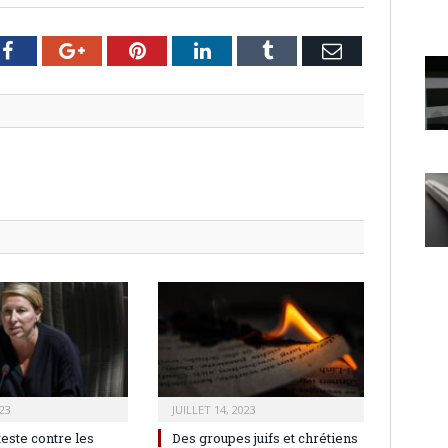
er
Facebook
Google+
Pinterest
LinkedIn
Tumblr
Email
23
JUILLET 14, 2023
teste contre les
Des groupes juifs et chrétiens