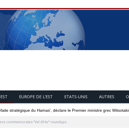
UEST
EUROPE DE L’EST
ETATS-UNIS
AUTRES
O
éfaite stratégique du Hamas', déclare le Premier ministre grec Mitsotaki
nce commemorates “Vel d’Hiv” roundups