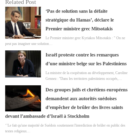
Related Post
‘Pas de solution sans la défaite
stratégique du Hamas’, déclare le
Premier ministre grec Mitsotakis
Le Premier ministre grec Kyriakos Mitsotakis : " On ne
peut pas imaginer une solution…
Israël proteste contre les remarques
d’une ministre belge sur les Palestiniens
La ministre de la coopération au développement, Caroline
Gennez : ''Dans les territoires palestiniens occupés,…
Des groupes juifs et chrétiens européens
demandent aux autorités suédoises
d’empêcher de brûler des livres saints
devant l’ambassade d’Israël à Stockholm
‘’Le fait qu'une majorité de Suédois soutiennent l'interdiction de brûler en public des
textes religieux…