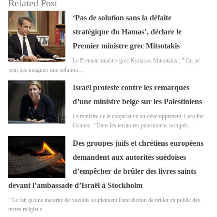
Related Post
‘Pas de solution sans la défaite
stratégique du Hamas’, déclare le
Premier ministre grec Mitsotakis
Le Premier ministre grec Kyriakos Mitsotakis : " On ne
peut pas imaginer une solution…
Israël proteste contre les remarques
d’une ministre belge sur les Palestiniens
La ministre de la coopération au développement, Caroline
Gennez : ''Dans les territoires palestiniens occupés,…
Des groupes juifs et chrétiens européens
demandent aux autorités suédoises
d’empêcher de brûler des livres saints
devant l’ambassade d’Israël à Stockholm
‘’Le fait qu'une majorité de Suédois soutiennent l'interdiction de brûler en public des
textes religieux…