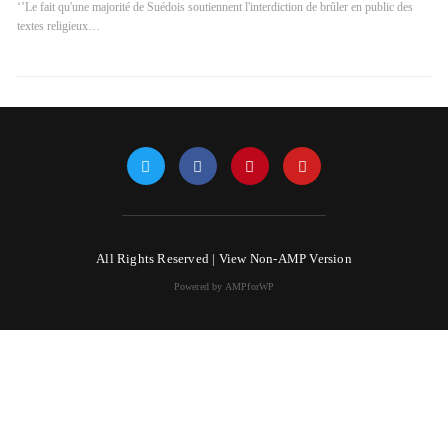
‘’Le fait qu'une majorité de Suédois soutiennent l'interdiction de brûler en public des
textes religieux…
All Rights Reserved |
View Non-AMP Version
Powered by AMPforWP