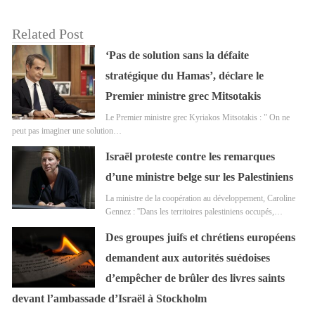
Related Post
‘Pas de solution sans la défaite
stratégique du Hamas’, déclare le
Premier ministre grec Mitsotakis
Le Premier ministre grec Kyriakos Mitsotakis : " On ne
peut pas imaginer une solution…
Israël proteste contre les remarques
d’une ministre belge sur les Palestiniens
La ministre de la coopération au développement, Caroline
Gennez : ''Dans les territoires palestiniens occupés,…
Des groupes juifs et chrétiens européens
demandent aux autorités suédoises
d’empêcher de brûler des livres saints
devant l’ambassade d’Israël à Stockholm