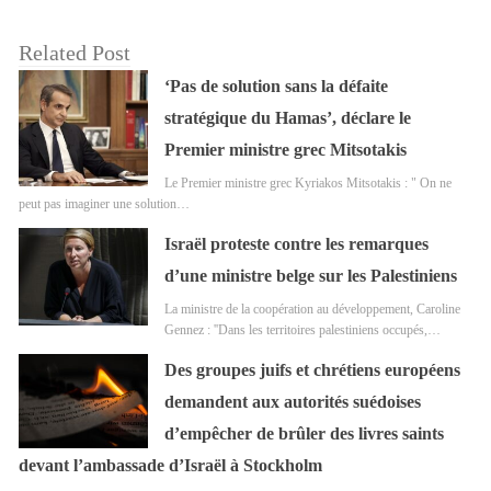
Related Post
‘Pas de solution sans la défaite
stratégique du Hamas’, déclare le
Premier ministre grec Mitsotakis
Le Premier ministre grec Kyriakos Mitsotakis : " On ne
peut pas imaginer une solution…
Israël proteste contre les remarques
d’une ministre belge sur les Palestiniens
La ministre de la coopération au développement, Caroline
Gennez : ''Dans les territoires palestiniens occupés,…
Des groupes juifs et chrétiens européens
demandent aux autorités suédoises
d’empêcher de brûler des livres saints
devant l’ambassade d’Israël à Stockholm