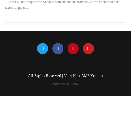
‘’Le fait qu'une majorité de Suédois soutiennent l'interdiction de brûler en public des
textes religieux…
All Rights Reserved |
View Non-AMP Version
Powered by AMPforWP