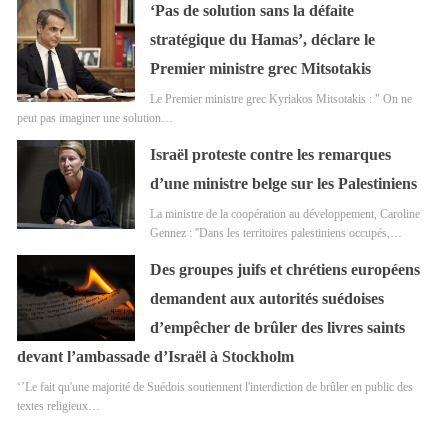
‘Pas de solution sans la défaite
stratégique du Hamas’, déclare le
Premier ministre grec Mitsotakis
Le Premier ministre grec Kyriakos Mitsotakis : " On ne
peut pas imaginer une solution…
Israël proteste contre les remarques
d’une ministre belge sur les Palestiniens
La ministre de la coopération au développement, Caroline
Gennez : ''Dans les territoires palestiniens occupés,…
Des groupes juifs et chrétiens européens
demandent aux autorités suédoises
d’empêcher de brûler des livres saints
devant l’ambassade d’Israël à Stockholm
‘’Le fait qu'une majorité de Suédois soutiennent l'interdiction de brûler en public des
textes religieux…