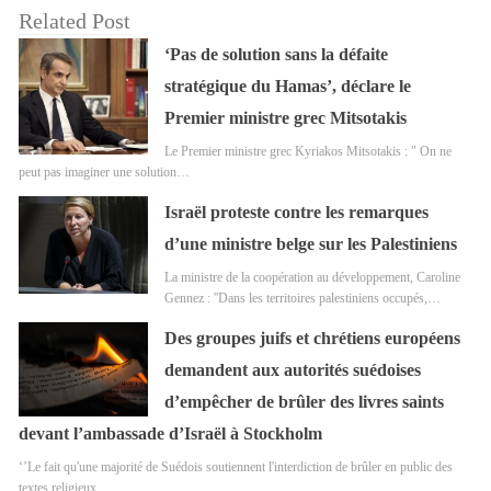
Related Post
‘Pas de solution sans la défaite
stratégique du Hamas’, déclare le
Premier ministre grec Mitsotakis
Le Premier ministre grec Kyriakos Mitsotakis : " On ne
peut pas imaginer une solution…
Israël proteste contre les remarques
d’une ministre belge sur les Palestiniens
La ministre de la coopération au développement, Caroline
Gennez : ''Dans les territoires palestiniens occupés,…
Des groupes juifs et chrétiens européens
demandent aux autorités suédoises
d’empêcher de brûler des livres saints
devant l’ambassade d’Israël à Stockholm
‘’Le fait qu'une majorité de Suédois soutiennent l'interdiction de brûler en public des
textes religieux…