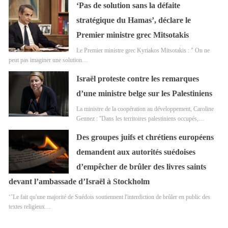
‘Pas de solution sans la défaite
stratégique du Hamas’, déclare le
Premier ministre grec Mitsotakis
Le Premier ministre grec Kyriakos Mitsotakis : " On ne
peut pas imaginer une solution…
Israël proteste contre les remarques
d’une ministre belge sur les Palestiniens
La ministre de la coopération au développement, Caroline
Gennez : ''Dans les territoires palestiniens occupés,…
Des groupes juifs et chrétiens européens
demandent aux autorités suédoises
d’empêcher de brûler des livres saints
devant l’ambassade d’Israël à Stockholm
‘’Le fait qu'une majorité de Suédois soutiennent l'interdiction de brûler en public des
textes religieux…